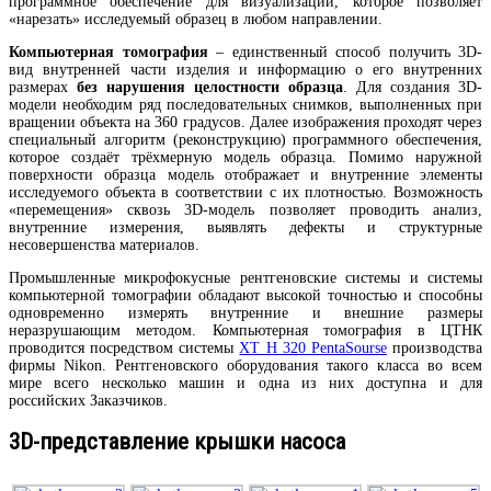
программное обеспечение для визуализации, которое позволяет
«нарезать» исследуемый образец в любом направлении.
Компьютерная томография
– единственный способ получить 3D-
вид внутренней части изделия и информацию о его внутренних
размерах
без нарушения целостности образца
. Для создания 3D-
модели необходим ряд последовательных снимков, выполненных при
вращении объекта на 360 градусов. Далее изображения проходят через
специальный алгоритм (реконструкцию) программного обеспечения,
которое создаёт трёхмерную модель образца. Помимо наружной
поверхности образца модель отображает и внутренние элементы
исследуемого объекта в соответствии с их плотностью. Возможность
«перемещения» сквозь 3D-модель позволяет проводить анализ,
внутренние измерения, выявлять дефекты и структурные
несовершенства материалов.
Промышленные микрофокусные рентгеновские системы и системы
компьютерной томографии обладают высокой точностью и способны
одновременно измерять внутренние и внешние размеры
неразрушающим методом. Компьютерная томография в ЦТНК
проводится посредством системы
ХТ Н 320 PentaSourse
производства
фирмы Nikon. Рентгеновского оборудования такого класса во всем
мире всего несколько машин и одна из них доступна и для
российских Заказчиков.
3D-представление крышки насоса