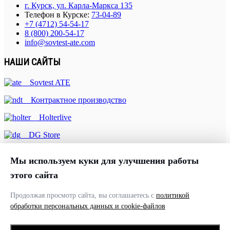
г. Курск, ул. Карла-Маркса 135
Телефон в Курске:
73-04-89
+7 (4712) 54-54-17
8 (800) 200-54-17
info@sovtest-ate.com
НАШИ САЙТЫ
Sovtest ATE
Контрактное производство
Holterlive
DG Store
Русская ассоциация МЭМС
Мы используем куки для улучшения работы
ЦЭСиР
этого сайта
Цифровой микроскоп
Продолжая просмотр сайта, вы соглашаетесь с
политикой
ПОДПИСАТЬСЯ НА РАССЫЛКУ
обработки персональных данных и cookie-файлов