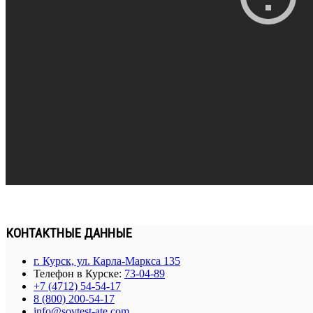
КОНТАКТНЫЕ ДАННЫЕ
г. Курск, ул. Карла-Маркса 135
Телефон в Курске:
73-04-89
+7 (4712) 54-54-17
8 (800) 200-54-17
info@sovtest-ate.com