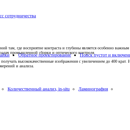
сс сотрудничества
тодов наблюдения и исследования с помощью оптического микроскопа. В
:
дах освещения и контраста. Отвечают разнообразным требованиям наблюд
ий там, где восприятие контраста и глубины является особенно важным
задач промышленной сборки и оптического контроля.
пайки
Обратное проектирование
Поиск пустот и включен
лучать высококачественные изображения с увеличением до 400 крат. И
мерений и анализа.
Количественный анализ, in-situ
Ламинография
Микро