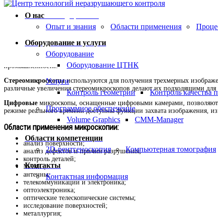
Микроскопия
Search this website
О нас
all things possible
Опыт и знания
Области применения
Проце
Оптическая микроскопия – совокупность ме
Оборудование и услуги
контраста оптические микроскопы можно разделить на несколько типов
Оборудование
Исследовательские
– прямые микроскопы для работы в различных мето
Оборудование ЦТНК
промышленности.
Стереомикроскопы
используются для получения трехмерных изображен
Услуги
различные увеличения стереомикроскопов делают их подходящими для 
Контроль геометрии
Контроль качества 
Цифровые
микроскопы, оснащенные цифровыми камерами, позволяют по
Программное обеспечение
режиме реального времени доступны функции захвата изображения, из
Volume Graphics
CMM-Manager
Области применения микроскопии:
Области компетенции
анализ поверхности;
2D-рентгеноскопия
Компьютерная томография
анализ дефектов и причин разрушения;
контроль деталей;
Контакты
МЭМС;
антенны;
Контактная информация
телекоммуникации и электроника;
оптоэлектроника;
оптические телескопические системы;
исследование поверхностей;
металлургия;