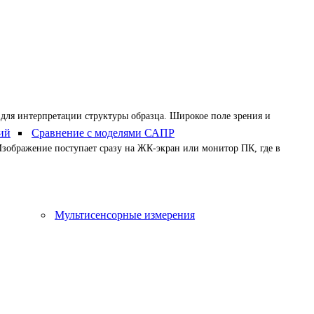
Главная
Микроскопия
 зависимости от принципа работы и методов
ения, контроля, исследования и анализа в широком спектре отраслей
 для интерпретации структуры образца. Широкое поле зрения и
ий
Сравнение с моделями САПР
зображение поступает сразу на ЖК-экран или монитор ПК, где в
скопия
Мультисенсорные измерения